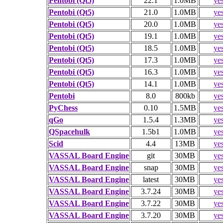
Pentobi (Qt5)
22.1
1.0MB
ye
Pentobi (Qt5)
21.0
1.0MB
ye
Pentobi (Qt5)
20.0
1.0MB
ye
Pentobi (Qt5)
19.1
1.0MB
ye
Pentobi (Qt5)
18.5
1.0MB
ye
Pentobi (Qt5)
17.3
1.0MB
ye
Pentobi (Qt5)
16.3
1.0MB
ye
Pentobi (Qt5)
14.1
1.0MB
ye
Pentobi
8.0
800kb
ye
PyChess
0.10
1.5MB
ye
qGo
1.5.4
1.3MB
ye
QSpacehulk
1.5b1
1.0MB
ye
Scid
4.4
13MB
ye
VASSAL Board Engine
git
30MB
ye
VASSAL Board Engine
snap
30MB
ye
VASSAL Board Engine
latest
30MB
ye
VASSAL Board Engine
3.7.24
30MB
ye
VASSAL Board Engine
3.7.22
30MB
ye
VASSAL Board Engine
3.7.20
30MB
ye