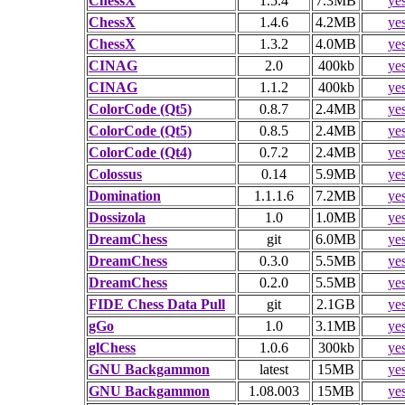
ChessX
1.5.4
7.3MB
ye
ChessX
1.4.6
4.2MB
ye
ChessX
1.3.2
4.0MB
ye
CINAG
2.0
400kb
ye
CINAG
1.1.2
400kb
ye
ColorCode (Qt5)
0.8.7
2.4MB
ye
ColorCode (Qt5)
0.8.5
2.4MB
ye
ColorCode (Qt4)
0.7.2
2.4MB
ye
Colossus
0.14
5.9MB
ye
Domination
1.1.1.6
7.2MB
ye
Dossizola
1.0
1.0MB
ye
DreamChess
git
6.0MB
ye
DreamChess
0.3.0
5.5MB
ye
DreamChess
0.2.0
5.5MB
ye
FIDE Chess Data Pull
git
2.1GB
ye
gGo
1.0
3.1MB
ye
glChess
1.0.6
300kb
ye
GNU Backgammon
latest
15MB
ye
GNU Backgammon
1.08.003
15MB
ye