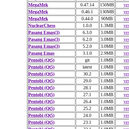
MegaMek
0.47.14
150MB
ye
MegaMek
0.46.1
130MB
ye
MegaMek
0.44.0
90MB
ye
NuclearChess
1.0.0
1.3MB
ye
Pasang Emas(3)
6.3.0
3.0MB
ye
Pasang Emas(3)
6.2.0
3.0MB
ye
Pasang Emas(3)
5.2.0
3.0MB
ye
Pasang Emas
3.1.0
2.9MB
ye
Pentobi (Qt5)
git
1.0MB
ye
Pentobi (Qt5)
latest
1.0MB
ye
Pentobi (Qt5)
30.2
1.0MB
ye
Pentobi (Qt5)
29.0
1.0MB
ye
Pentobi (Qt5)
28.1
1.0MB
ye
Pentobi (Qt5)
27.1
1.0MB
ye
Pentobi (Qt5)
26.4
1.0MB
ye
Pentobi (Qt5)
25.2
1.0MB
ye
Pentobi (Qt5)
24.0
1.0MB
ye
Pentobi (Qt5)
23.1
1.0MB
ye