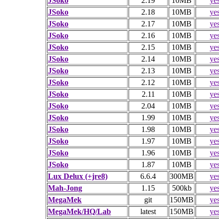
JSoko
2.19
10MB
ye
JSoko
2.18
10MB
ye
JSoko
2.17
10MB
ye
JSoko
2.16
10MB
ye
JSoko
2.15
10MB
ye
JSoko
2.14
10MB
ye
JSoko
2.13
10MB
ye
JSoko
2.12
10MB
ye
JSoko
2.11
10MB
ye
JSoko
2.04
10MB
ye
JSoko
1.99
10MB
ye
JSoko
1.98
10MB
ye
JSoko
1.97
10MB
ye
JSoko
1.96
10MB
ye
JSoko
1.87
10MB
ye
Lux Delux (+jre8)
6.6.4
300MB
ye
Mah-Jong
1.15
500kb
ye
MegaMek
git
150MB
ye
MegaMek/HQ/Lab
latest
150MB
ye