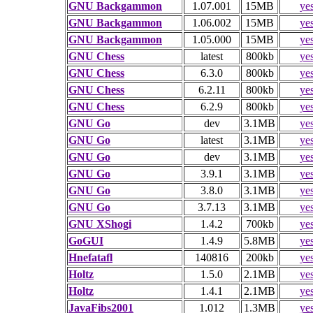
GNU Backgammon
1.07.001
15MB
ye
GNU Backgammon
1.06.002
15MB
ye
GNU Backgammon
1.05.000
15MB
ye
GNU Chess
latest
800kb
ye
GNU Chess
6.3.0
800kb
ye
GNU Chess
6.2.11
800kb
ye
GNU Chess
6.2.9
800kb
ye
GNU Go
dev
3.1MB
ye
GNU Go
latest
3.1MB
ye
GNU Go
dev
3.1MB
ye
GNU Go
3.9.1
3.1MB
ye
GNU Go
3.8.0
3.1MB
ye
GNU Go
3.7.13
3.1MB
ye
GNU XShogi
1.4.2
700kb
ye
GoGUI
1.4.9
5.8MB
ye
Hnefatafl
140816
200kb
ye
Holtz
1.5.0
2.1MB
ye
Holtz
1.4.1
2.1MB
ye
JavaFibs2001
1.012
1.3MB
ye