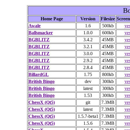
Bo
Home Page
Version
Filesize
Screen
Awale
1.6
500kb
ye
Ballsmacker
1.0.0
600kb
ye
BGBLITZ
3.4.2
45MB
ye
BGBLITZ
3.2.1
45MB
ye
BGBLITZ
3.0.0
45MB
ye
BGBLITZ
2.9.2
45MB
ye
BGBLITZ
2.8.4
45MB
ye
BillardGL
1.75
800kb
ye
British Bingo
dev
300kb
ye
British Bingo
latest
300kb
ye
British Bingo
1.53
300kb
ye
ChessX (Qt5)
git
7.3MB
ye
ChessX (Qt5)
latest
7.3MB
ye
ChessX (Qt5)
1.5.7-beta1
7.3MB
ye
ChessX (Qt5)
1.5.6
7.3MB
ye